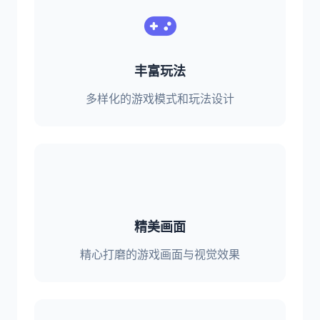
丰富玩法
多样化的游戏模式和玩法设计
精美画面
精心打磨的游戏画面与视觉效果