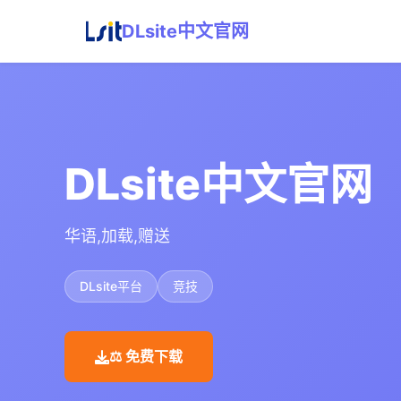
DLsite中文官网
DLsite中文官网
华语,加载,赠送
DLsite平台
竞技
⚖️ 免费下载