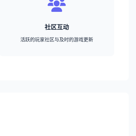
社区互动
活跃的玩家社区与及时的游戏更新