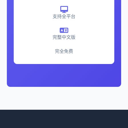
支持全平台
完整中文版
完全免费