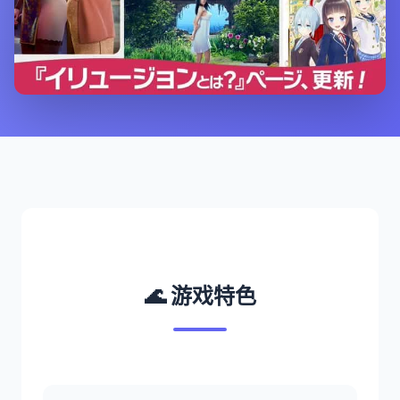
🌊 游戏特色