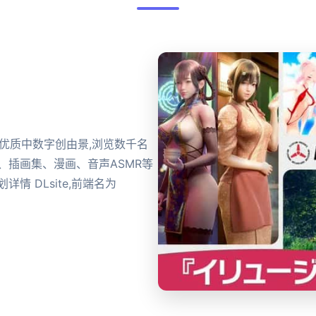
示面最优质中数字创由景,浏览数千名
、插画集、漫画、音声ASMR等
情 DLsite,前端名为