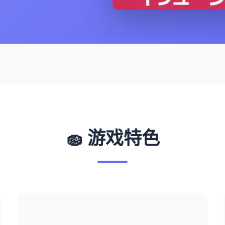
🧽 游戏特色