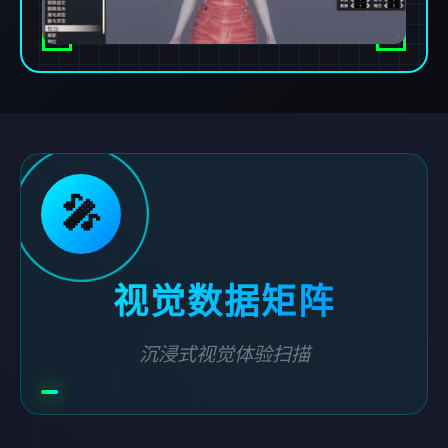
🎤
视觉数据矩阵
沉浸式视觉体验扫描