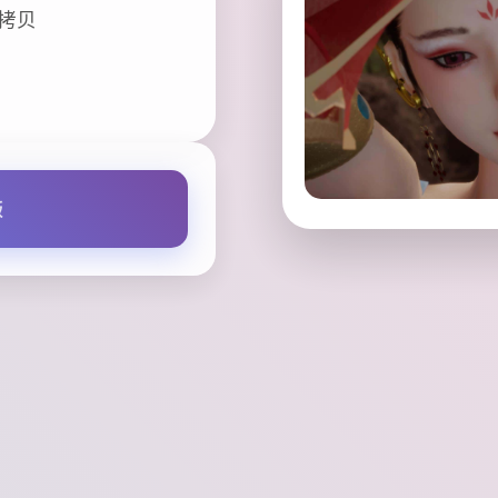
版拷贝
版