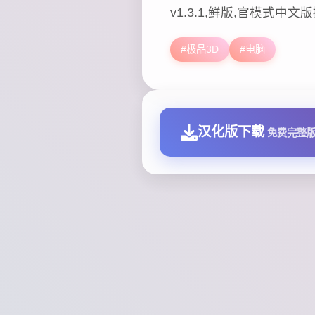
v1.3.1,鲜版,官模式中文
#极品3D
#电脑
汉化版下载
免费完整