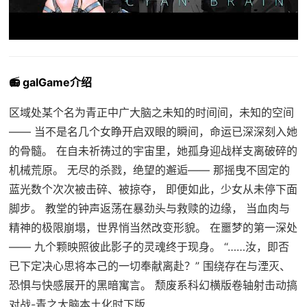
📻 galGame介绍
区域处某个名为青正中广大脑之未知的时间间，未知的空间
—— 当不是名几个女睁开启双眼的瞬间，命运已深深刻入她
的骨髓。 在自未祈祷过的宇宙里，她孤身迎战样支离破碎的
机械荒原。 无尽的杀戮，绝望的邂逅—— 那摇曳不固定的
蓝光数个次次被击碎、被掠夺， 即便如此，少女从未停下面
脚步。 教堂的钟声返荡在暴劲头与救赎的边缘， 当血肉与
精神的极限崩塌，世界悄当然改变形貌。 在噩梦的第一深处
—— 九个颗映照彼此影子的灵魂终于现身。 “……汝，即否
已下定决心思将本己的一切奉献离赴？” 围绕存在与湮灭、
恐惧与快感展开的黑暗寓言。 颓废系科幻横版卷轴射击动搞
对战-青之大脑本土化时下版